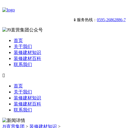
📱服务热线：
0595-26862886-7
首页
关于我们
装修建材知识
装修建材百科
联系我们

首页
关于我们
装修建材知识
装修建材百科
联系我们
J9直营集团
>
装修建材知识
>